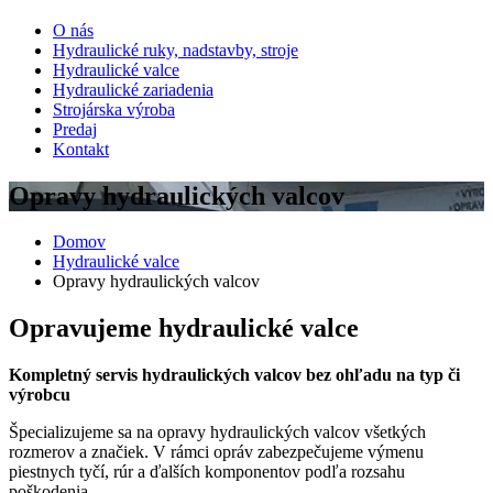
O nás
Hydraulické ruky, nadstavby, stroje
Hydraulické valce
Hydraulické zariadenia
Strojárska výroba
Predaj
Kontakt
Opravy hydraulických valcov
Domov
Hydraulické valce
Opravy hydraulických valcov
Opravujeme hydraulické valce
Kompletný servis hydraulických valcov bez ohľadu na typ či
výrobcu
Špecializujeme sa na opravy hydraulických valcov všetkých
rozmerov a značiek. V rámci opráv zabezpečujeme výmenu
piestnych tyčí, rúr a ďalších komponentov podľa rozsahu
poškodenia.