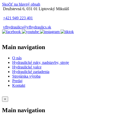
Skočiť na hlavný obsah
Družstevná 6, 031 01 Liptovský Mikuláš
+421 949 223 401
vfhydraulics@vfhydraulics.sk
Main navigation
O nás
Hydraulické ruky, nadstavby, stroje
Hydraulické valce
Hydraulické zariadenia
Strojárska výroba
Predaj
Kontakt
×
Main navigation